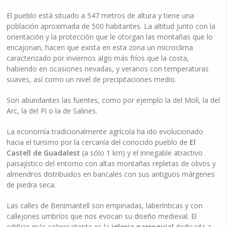
El pueblo está situado a 547 metros de altura y tiene una
población aproximada de 500 habitantes. La altitud junto con la
orientación y la protección que le otorgan las montañas que lo
encajonan, hacen que exista en esta zona un microclima
caracterizado por inviernos algo más fríos que la costa,
habiendo en ocasiones nevadas, y veranos con temperaturas
suaves, así como un nivel de precipitaciones medio.
Son abundantes las fuentes, como por ejemplo la del Molí, la del
Arc, la del Pi o la de Salines.
La economía tradicionalmente agrícola ha ido evolucionado
hacia el turismo por la cercanía del conocido pueblo de
El
Castell de Guadalest
(a sólo 1 km) y el innegable atractivo
paisajístico del entorno con altas montañas repletas de olivos y
almendros distribuidos en bancales con sus antiguos márgenes
de piedra seca.
Las calles de Benimantell son empinadas, laberínticas y con
callejones umbríos que nos evocan su diseño medieval. El
edificio más sobresaliente es la
iglesia parroquial
dedicada a