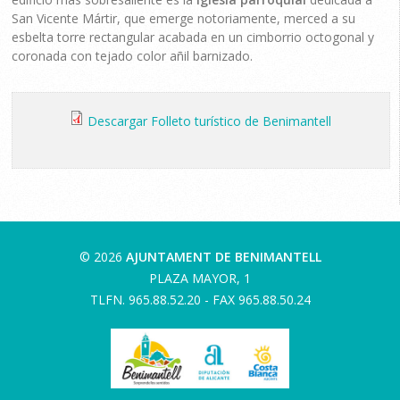
San Vicente Mártir, que emerge notoriamente, merced a su
esbelta torre rectangular acabada en un cimborrio octogonal y
coronada con tejado color añil barnizado.
Descargar Folleto turístico de Benimantell
© 2026
AJUNTAMENT DE BENIMANTELL
PLAZA MAYOR, 1
TLFN. 965.88.52.20 - FAX 965.88.50.24