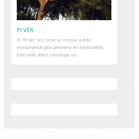
PI VER
El "Pi Ver" es como se conoce a este
monumental pino piñonero en Benimantell.
Este bello árbol constituye un...