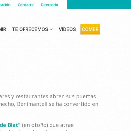
cación
Contacta
Directorio
MIR
TE OFRECEMOS
VÍDEOS
COMER
Bares y restaurantes abren sus puertas
e hecho, Benimantell se ha convertido en
de Blat"
(en otoño) que atrae