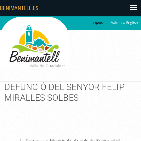
Valencià
English
Español
Valle de Guadalest
DEFUNCIÓ DEL SENYOR FELIP
MIRALLES SOLBES
La Corporació Municipal i el poble de Benimantell.