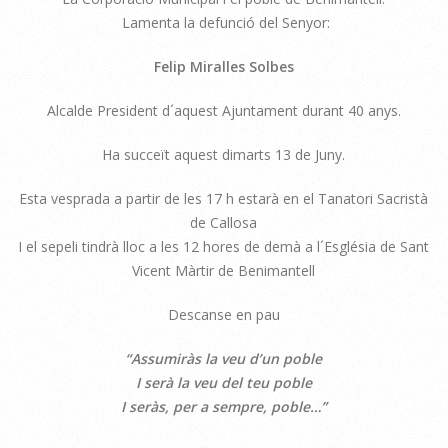
Lamenta la defunció del Senyor:
Felip Miralles Solbes
Alcalde President d´aquest Ajuntament durant 40 anys.
Ha succeït aquest dimarts 13 de Juny.
Esta vesprada a partir de les 17 h estarà en el Tanatori Sacristà
de Callosa
I el sepeli tindrà lloc a les 12 hores de demà a l´Església de Sant
Vicent Màrtir de Benimantell
Descanse en pau
“Assumiràs la veu d’un poble
I serà la veu del teu poble
I seràs, per a sempre, poble…”