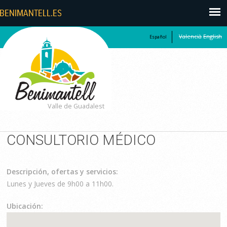
Valencià
English
Español
Valle de Guadalest
CONSULTORIO MÉDICO
Descripción, ofertas y servicios:
Lunes y Jueves de 9h00 a 11h00.
Ubicación: