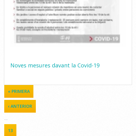
Noves mesures davant la Covid-19
PÁGINAS
« PRIMERA
‹ ANTERIOR
…
13