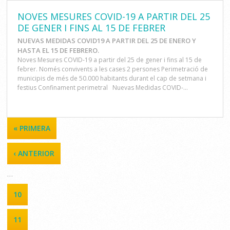
NOVES MESURES COVID-19 A PARTIR DEL 25
DE GENER I FINS AL 15 DE FEBRER
NUEVAS MEDIDAS COVID19 A PARTIR DEL 25 DE ENERO Y
HASTA EL 15 DE FEBRERO.
Noves Mesures COVID-19 a partir del 25 de gener i fins al 15 de
febrer. Només convivents a les cases 2 persones Perimetració de
municipis de més de 50.000 habitants durant el cap de setmana i
festius Confinament perimetral Nuevas Medidas COVID-...
PÁGINAS
« PRIMERA
‹ ANTERIOR
…
10
11