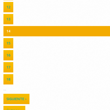
12
13
14
15
16
17
18
…
SIGUIENTE ›