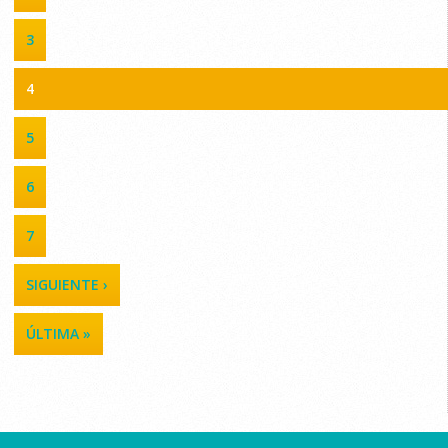
3
4
5
6
7
SIGUIENTE ›
ÚLTIMA »