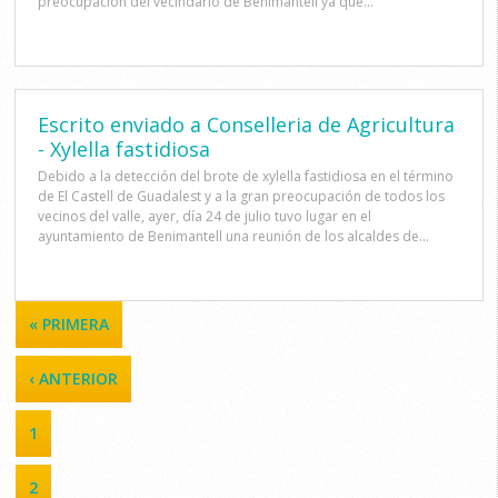
preocupación del vecindarío de Benimantell ya que...
Escrito enviado a Conselleria de Agricultura
- Xylella fastidiosa
Debido a la detección del brote de xylella fastidiosa en el término
de El Castell de Guadalest y a la gran preocupación de todos los
vecinos del valle, ayer, día 24 de julio tuvo lugar en el
ayuntamiento de Benimantell una reunión de los alcaldes de...
PÁGINAS
« PRIMERA
‹ ANTERIOR
1
2